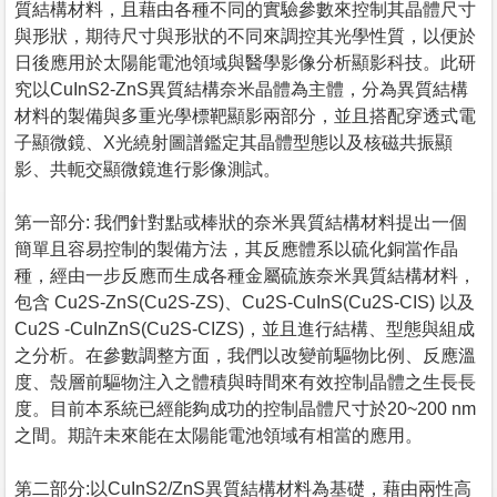
質結構材料，且藉由各種不同的實驗參數來控制其晶體尺寸
與形狀，期待尺寸與形狀的不同來調控其光學性質，以便於
日後應用於太陽能電池領域與醫學影像分析顯影科技。此研
究以CuInS2-ZnS異質結構奈米晶體為主體，分為異質結構
材料的製備與多重光學標靶顯影兩部分，並且搭配穿透式電
子顯微鏡、X光繞射圖譜鑑定其晶體型態以及核磁共振顯
影、共軛交顯微鏡進行影像測試。
第一部分: 我們針對點或棒狀的奈米異質結構材料提出一個
簡單且容易控制的製備方法，其反應體系以硫化銅當作晶
種，經由一步反應而生成各種金屬硫族奈米異質結構材料，
包含 Cu2S-ZnS(Cu2S-ZS)、Cu2S-CuInS(Cu2S-CIS) 以及
Cu2S -CuInZnS(Cu2S-CIZS)，並且進行結構、型態與組成
之分析。在參數調整方面，我們以改變前驅物比例、反應溫
度、殼層前驅物注入之體積與時間來有效控制晶體之生長長
度。目前本系統已經能夠成功的控制晶體尺寸於20~200 nm
之間。期許未來能在太陽能電池領域有相當的應用。
第二部分:以CuInS2/ZnS異質結構材料為基礎，藉由兩性高