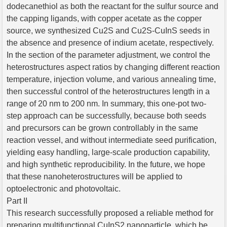
dodecanethiol as both the reactant for the sulfur source and
the capping ligands, with copper acetate as the copper
source, we synthesized Cu2S and Cu2S-CuInS seeds in
the absence and presence of indium acetate, respectively.
In the section of the parameter adjustment, we control the
heterostructures aspect ratios by changing different reaction
temperature, injection volume, and various annealing time,
then successful control of the heterostructures length in a
range of 20 nm to 200 nm. In summary, this one-pot two-
step approach can be successfully, because both seeds
and precursors can be grown controllably in the same
reaction vessel, and without intermediate seed purification,
yielding easy handling, large-scale production capability,
and high synthetic reproducibility. In the future, we hope
that these nanoheterostructures will be applied to
optoelectronic and photovoltaic.
Part II
This research successfully proposed a reliable method for
preparing multifunctional CuInS2 nanoparticle, which be