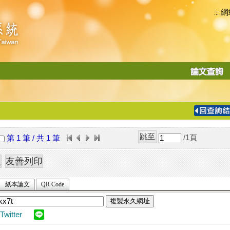
網
:::
功
能
切
換
導
覽
/1
頁
第 1 筆 / 共 1 筆
列
紙本論文
QR Code
複製永久網址
Twitter