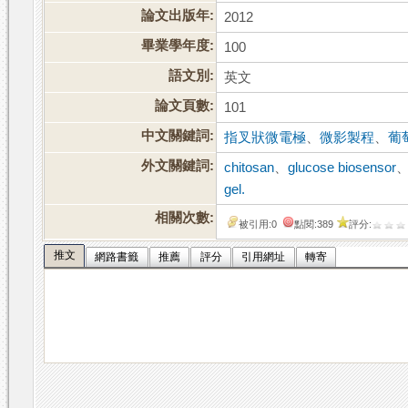
論文出版年:
2012
畢業學年度:
100
語文別:
英文
論文頁數:
101
中文關鍵詞:
指叉狀微電極
、
微影製程
、
葡
外文關鍵詞:
chitosan
、
glucose biosensor
gel.
相關次數:
被引用:0
點閱:389
評分:
推文
網路書籤
推薦
評分
引用網址
轉寄