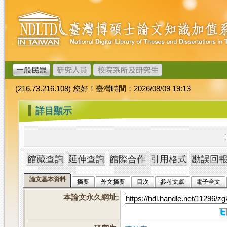
跳
臺
到
灣
主
博
要
碩
內
士
容
論
文
(216.73.216.108) 您好！臺灣時間：2026/08/09 19:13
加
值
:::
詳目顯示
系
統
論文基本資料
摘要
外文摘要
目次
參考文獻
電子全文
本論文永久網址
: