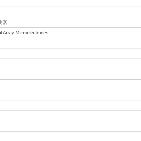
測器
al Array Microelectrodes