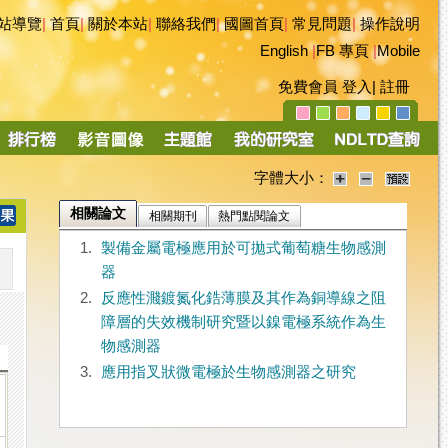
站導覽
|
首頁
|
關於本站
|
聯絡我們
|
國圖首頁
|
常見問題
|
操作說明
English
|
FB 專頁
|
Mobile
免費會員
登入
|
註冊
字體大小：
相關論文
相關期刊
熱門點閱論文
1.
製備金屬電極應用於可拋式葡萄糖生物感測
器
2.
反應性濺鍍氮化鋯薄膜及其作為銅導線之阻
障層的失效機制研究暨以鎳電極系統作為生
物感測器
3.
應用指叉狀微電極於生物感測器之研究