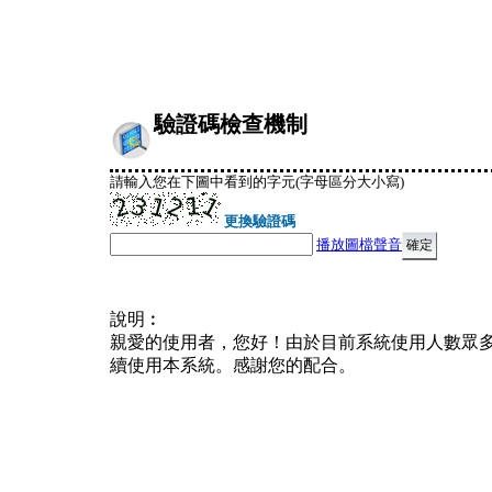
驗證碼檢查機制
請輸入您在下圖中看到的字元(字母區分大小寫)
更換驗證碼
播放圖檔聲音
說明︰
親愛的使用者，您好！由於目前系統使用人數眾
續使用本系統。感謝您的配合。