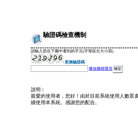
驗證碼檢查機制
請輸入您在下圖中看到的字元(字母區分大小寫)
更換驗證碼
播放圖檔聲音
說明︰
親愛的使用者，您好！由於目前系統使用人數眾
續使用本系統。感謝您的配合。