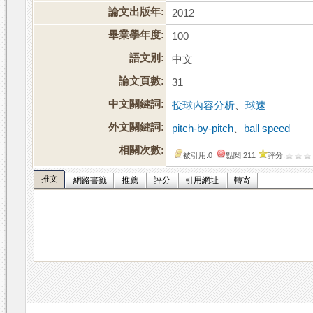
論文出版年:
2012
畢業學年度:
100
語文別:
中文
論文頁數:
31
中文關鍵詞:
投球內容分析
、
球速
外文關鍵詞:
pitch-by-pitch
、
ball speed
相關次數:
被引用:0
點閱:211
評分:
推文
網路書籤
推薦
評分
引用網址
轉寄