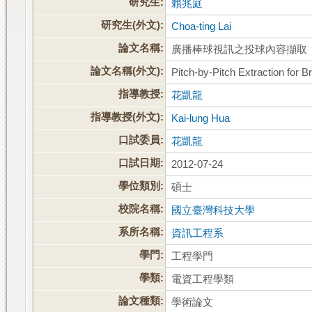
研究生:
賴兆庭
研究生(外文):
Choa-ting Lai
論文名稱:
廣播棒球視訊之投球內容擷取
論文名稱(外文):
Pitch-by-Pitch Extraction for 
指導教授:
花凱龍
指導教授(外文):
Kai-lung Hua
口試委員:
花凱龍
口試日期:
2012-07-24
學位類別:
碩士
校院名稱:
國立臺灣科技大學
系所名稱:
資訊工程系
學門:
工程學門
學類:
電資工程學類
論文種類:
學術論文