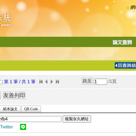
網
:::
功
能
切
換
導
覽
/1
頁
第 1 筆 / 共 1 筆
列
紙本論文
QR Code
複製永久網址
Twitter