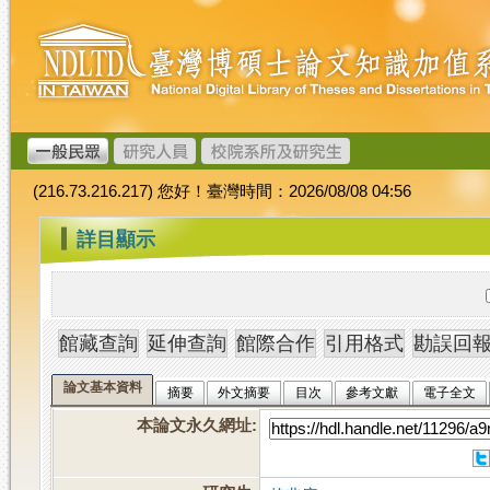
跳
臺
到
灣
主
博
要
碩
內
士
容
論
文
(216.73.216.217) 您好！臺灣時間：2026/08/08 04:56
加
值
:::
詳目顯示
系
統
論文基本資料
摘要
外文摘要
目次
參考文獻
電子全文
本論文永久網址
: