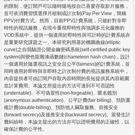
的限制，使訂閱戶可以隨時隨地按自己喜愛存取影片服務，
並可依消費習慣選擇月租制或計次制(Pay Per View，簡稱
PPV)付費方式。然而，目前PPV計費系統，只能針對非即
時性的視訊服務，在現今重視即時性與強調多元化服務的
VOD系統中，提供一個適用於即時性與可計時的計費系統亦
是重要研究課題之一。本研究利用基於橢圓曲線(elliptic
curve)之自我驗證公開金鑰密碼系統(self-certified public key
system)與變色龍雜湊函數鏈(chameleon hash chain)，設計
一個適用於隨選視訊之安全且公平(fairness)的計費系統，並
同時適用於即時與非即時之計次制付費的視訊服務系統中，
內容提供者可由訂閱戶存取內容時間的長短提供其內容範圍
並計算費用。本論文所提出的方法可達到不可否認性
(undeniable)、不可偽冒性(non-forgeable)、匿名鑑別
(anonymous authentication)、公平計費(fair billing)、預防重
複計費(double-billing)、預防他人竊取服務、前推安全
(forward secrecy)及後推安全(backward secrecy)。當發生計
費糾紛時，本論文提出的方法亦可以證明費用的正確性，以
確保計費的公平性。