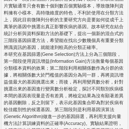
片實驗通常只會有數十個到數百個實驗樣本，導致微陣列資
料擁有小樣本、高特徵維度的特色，不利於使用在分類方法
上，因此目前微陣列分析的主要研究方向是要如何從成千上
萬筆的基因中挑選出真正影響疾病的基因。故本研究在結合
統計分析與資料探勘方法的基礎下，提出一個新的混合式的
三階段基因篩選方法，希望能在找出少數幾個具有重要分類
辨識資訊的基因，就能達到較高的分類正確率。
本研究在基因篩選(Gene Selection)方法上分為三個階段，
第一階段使用資訊增益(Information Gain)方法衡量每個基因
分類樣本資料的效果；第二階段利用相關係數作為分群的依
據，將相關係數大於門檻值的基因分為同一群，再將資訊增
益值最大的基因挑選出來；而後，再利用變異數分析，針對
挑選出來的基因進行變異數分析檢定，探討不同類別疾病樣
本間的基因表現量是否有差異，將檢定結果為沒有顯著差異
的基因刪除，反之則留下，表示此基因集合即為對於疾病有
較佳鑑別性的候選基因。第三階段則是利用基因演算法
(Genetic Algorithm)做進一步的基因篩選，再利用支援向量
機方法計算訓練資料的正確率(Accuracy)。實驗結果證明，