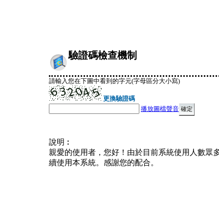
驗證碼檢查機制
請輸入您在下圖中看到的字元(字母區分大小寫)
更換驗證碼
播放圖檔聲音
說明︰
親愛的使用者，您好！由於目前系統使用人數眾
續使用本系統。感謝您的配合。