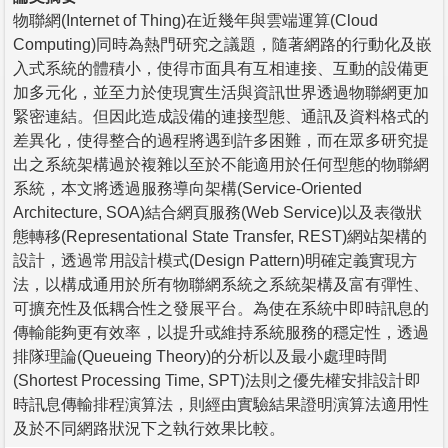
物聯網(Internet of Thing)在近幾年與雲端運算(Cloud
Computing)同時為熱門研究之議題，隨著網路的行動化及嵌
入式系統的體積小，使得市面具有互相連接、互動的設備更
加多元化，並至力於使現實生活與資訊世界透過物聯網更加
緊密連結。但因此造成設備的連接型態、通訊及資料格式的
差異化，使得整合的過程將遇到許多困難，而在眾多研究提
出之系統架構過於複雜以至於不能適用於任何型態的物聯網
系統，本文將透過服務導向架構(Service-Oriented
Architecture, SOA)結合網頁服務(Web Service)以及表徵狀
態轉移(Representational State Transfer, REST)網站架構的
設計，透過常用設計模式(Design Pattern)明確定義實現方
法，以構成通用於所有物聯網系統之系統架構及富有彈性、
可擴充性及低耦合性之發展平台。為使在系統中即時訊息的
傳輸能夠更有效率，以提升或維持系統服務的穩定性，透過
排隊理論(Queueing Theory)的分析以及最小處理時間
(Shortest Processing Time, SPT)法則之優先權安排設計即
時訊息傳輸排程演算法，則經由實驗結果證明演算法適用性
及於不同網路狀況下之執行效果比較。