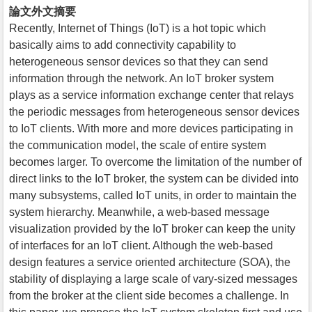
論文外文摘要
Recently, Internet of Things (IoT) is a hot topic which
basically aims to add connectivity capability to
heterogeneous sensor devices so that they can send
information through the network. An IoT broker system
plays as a service information exchange center that relays
the periodic messages from heterogeneous sensor devices
to IoT clients. With more and more devices participating in
the communication model, the scale of entire system
becomes larger. To overcome the limitation of the number of
direct links to the IoT broker, the system can be divided into
many subsystems, called IoT units, in order to maintain the
system hierarchy. Meanwhile, a web-based message
visualization provided by the IoT broker can keep the unity
of interfaces for an IoT client. Although the web-based
design features a service oriented architecture (SOA), the
stability of displaying a large scale of vary-sized messages
from the broker at the client side becomes a challenge. In