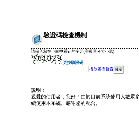
驗證碼檢查機制
請輸入您在下圖中看到的字元(字母區分大小寫)
更換驗證碼
播放圖檔聲音
說明︰
親愛的使用者，您好！由於目前系統使用人數眾
續使用本系統。感謝您的配合。