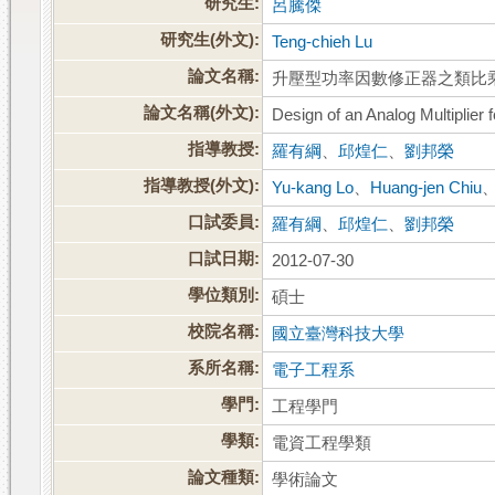
研究生:
呂騰傑
研究生(外文):
Teng-chieh Lu
論文名稱:
升壓型功率因數修正器之類比
論文名稱(外文):
Design of an Analog Multiplier
指導教授:
羅有綱
、
邱煌仁
、
劉邦榮
指導教授(外文):
Yu-kang Lo
、
Huang-jen Chiu
口試委員:
羅有綱
、
邱煌仁
、
劉邦榮
口試日期:
2012-07-30
學位類別:
碩士
校院名稱:
國立臺灣科技大學
系所名稱:
電子工程系
學門:
工程學門
學類:
電資工程學類
論文種類:
學術論文