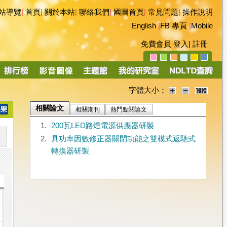
站導覽
|
首頁
|
關於本站
|
聯絡我們
|
國圖首頁
|
常見問題
|
操作說明
English
|
FB 專頁
|
Mobile
免費會員
登入
|
註冊
字體大小：
相關論文
相關期刊
熱門點閱論文
1.
200瓦LED路燈電源供應器研製
2.
具功率因數修正器關閉功能之雙模式返馳式
轉換器研製