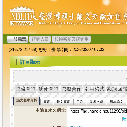
跳
臺
到
灣
主
博
要
碩
內
士
容
論
文
(216.73.217.69) 您好！臺灣時間：2026/08/07 07:03
加
值
:::
詳目顯示
系
統
論文基本資料
摘要
外文摘要
目次
參考文獻
紙本論文
本論文永久網址
: