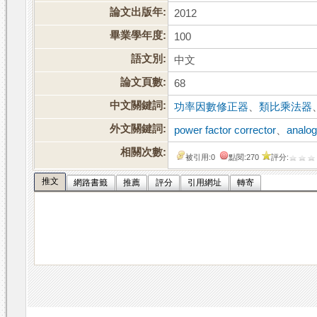
論文出版年:
2012
畢業學年度:
100
語文別:
中文
論文頁數:
68
中文關鍵詞:
功率因數修正器
、
類比乘法器
外文關鍵詞:
power factor corrector
、
analog
相關次數:
被引用:0
點閱:270
評分:
推文
網路書籤
推薦
評分
引用網址
轉寄