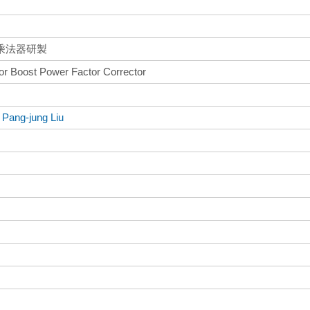
乘法器研製
 for Boost Power Factor Corrector
、
Pang-jung Liu