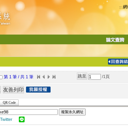
網
:::
功
能
切
換
導
覽
/1
頁
第 1 筆 / 共 1 筆
列
QR Code
複製永久網址
Twitter