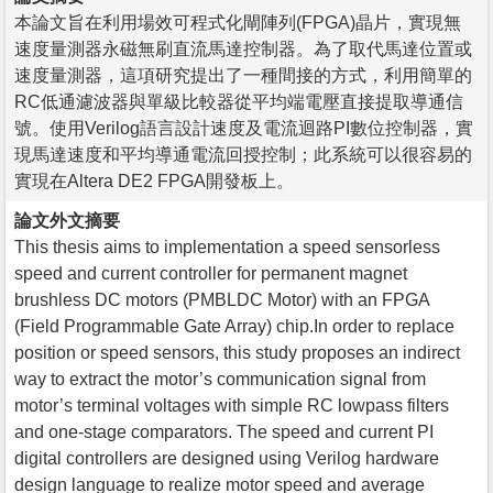
本論文旨在利用場效可程式化閘陣列(FPGA)晶片，實現無
速度量測器永磁無刷直流馬達控制器。為了取代馬達位置或
速度量測器，這項研究提出了一種間接的方式，利用簡單的
RC低通濾波器與單級比較器從平均端電壓直接提取導通信
號。使用Verilog語言設計速度及電流迴路PI數位控制器，實
現馬達速度和平均導通電流回授控制；此系統可以很容易的
實現在Altera DE2 FPGA開發板上。
論文外文摘要
This thesis aims to implementation a speed sensorless
speed and current controller for permanent magnet
brushless DC motors (PMBLDC Motor) with an FPGA
(Field Programmable Gate Array) chip.In order to replace
position or speed sensors, this study proposes an indirect
way to extract the motor’s communication signal from
motor’s terminal voltages with simple RC lowpass filters
and one-stage comparators. The speed and current PI
digital controllers are designed using Verilog hardware
design language to realize motor speed and average