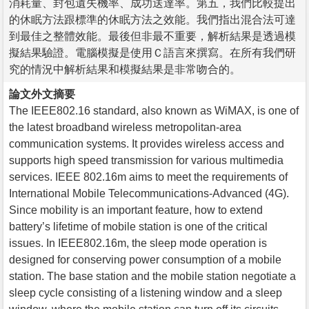
消耗量、封包遺失機率、成功送達率。第五，我們比較提出
的休眠方法跟標準的休眠方法之效能。我們指出混合法可達
到最佳之整體效能。最後但非最不重要，解析結果是透過模
擬結果驗證。電腦模擬是使用Ｃ語言來撰寫。在所有我們研
究的情況中解析結果和模擬結果是非常吻合的。
論文外文摘要
The IEEE802.16 standard, also known as WiMAX, is one of
the latest broadband wireless metropolitan-area
communication systems. It provides wireless access and
supports high speed transmission for various multimedia
services. IEEE 802.16m aims to meet the requirements of
International Mobile Telecommunications-Advanced (4G).
Since mobility is an important feature, how to extend
battery’s lifetime of mobile station is one of the critical
issues. In IEEE802.16m, the sleep mode operation is
designed for conserving power consumption of a mobile
station. The base station and the mobile station negotiate a
sleep cycle consisting of a listening window and a sleep