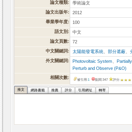
論文種類:
學術論文
論文出版年:
2012
畢業學年度:
100
語文別:
中文
論文頁數:
72
中文關鍵詞:
太陽能發電系統
、
部分遮蔽
、
外文關鍵詞:
Photovoltaic System
、
Partial
Perturb and Observe (P&O)
相關次數:
被引用:
1
點閱:347
評分:
推文
網路書籤
推薦
評分
引用網址
轉寄