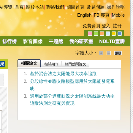
站導覽
|
首頁
|
關於本站
|
聯絡我們
|
國圖首頁
|
常見問題
|
操作說明
English
|
FB 專頁
|
Mobile
免費會員
登入
|
註冊
字體大小：
相關論文
相關期刊
熱門點閱論文
1.
基於混合法之太陽能最大功率追蹤
2.
分段線性並聯支路模型應用於太陽能發電系
統
3.
適用於部分遮蔽狀況之太陽能系統最大功率
追蹤法則之研究與實現