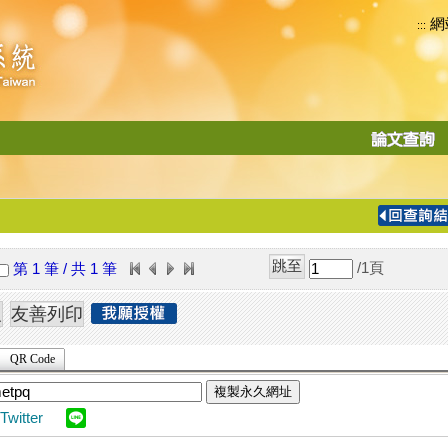
網
:::
功
能
切
換
導
覽
/1
頁
第 1 筆 / 共 1 筆
列
QR Code
複製永久網址
Twitter