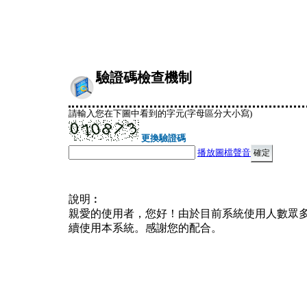
驗證碼檢查機制
請輸入您在下圖中看到的字元(字母區分大小寫)
更換驗證碼
播放圖檔聲音
說明︰
親愛的使用者，您好！由於目前系統使用人數眾
續使用本系統。感謝您的配合。