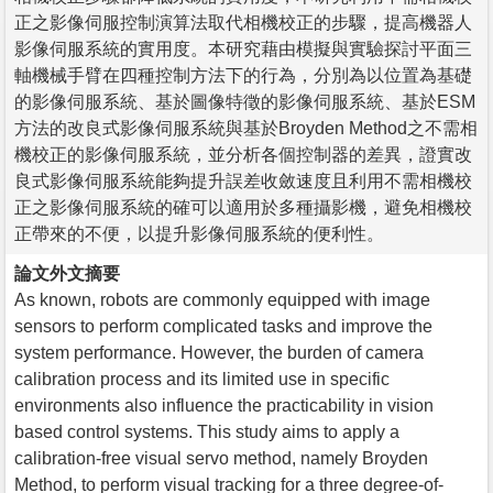
正之影像伺服控制演算法取代相機校正的步驟，提高機器人
影像伺服系統的實用度。本研究藉由模擬與實驗探討平面三
軸機械手臂在四種控制方法下的行為，分別為以位置為基礎
的影像伺服系統、基於圖像特徵的影像伺服系統、基於ESM
方法的改良式影像伺服系統與基於Broyden Method之不需相
機校正的影像伺服系統，並分析各個控制器的差異，證實改
良式影像伺服系統能夠提升誤差收斂速度且利用不需相機校
正之影像伺服系統的確可以適用於多種攝影機，避免相機校
正帶來的不便，以提升影像伺服系統的便利性。
論文外文摘要
As known, robots are commonly equipped with image
sensors to perform complicated tasks and improve the
system performance. However, the burden of camera
calibration process and its limited use in specific
environments also influence the practicability in vision
based control systems. This study aims to apply a
calibration-free visual servo method, namely Broyden
Method, to perform visual tracking for a three degree-of-