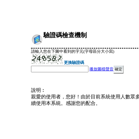
驗證碼檢查機制
請輸入您在下圖中看到的字元(字母區分大小寫)
更換驗證碼
播放圖檔聲音
說明︰
親愛的使用者，您好！由於目前系統使用人數眾
續使用本系統。感謝您的配合。