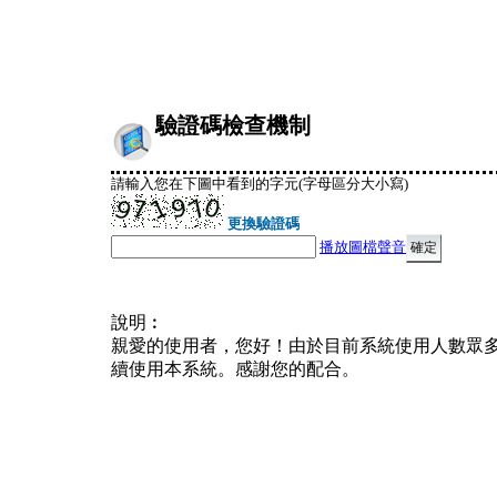
驗證碼檢查機制
請輸入您在下圖中看到的字元(字母區分大小寫)
更換驗證碼
播放圖檔聲音
說明︰
親愛的使用者，您好！由於目前系統使用人數眾
續使用本系統。感謝您的配合。