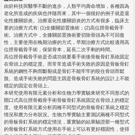
由於科技與醫學不斷的進步，人類平均壽命增加，各種因為
老化所造成的疾病也伴隨而來，其中一個很好的例子就是退
化性膝關節炎。治療退化性膝關節炎的方式有很多，臨床主
要的治療方式有: (1)全膝關節置換術；(2)高位脛骨截骨手
術。治療方式中，全膝關節置換術要切除骨頭為不可回復
性，主要使用在晚期治療的方式，早期治療方式比較適用高
位脛骨截骨手術，保留骨本，延長二次手剩的時間。
高位脛骨截骨手術是否成功就要看手術後骨板骨釘系統固定
在骨頭上的穩定度。而常常造成手術失敗的原因是骨板骨釘
系統的鋼性不夠而斷裂或是骨釘不能牢牢的咬住骨頭而鬆
脫。造成手術失敗的問題主因是骨板骨釘系統的設計上不能
穩定的固定在骨頭上。
本研究使用有限元素分析和生物力學實驗來研究不同形式的
開口式高位脛骨截骨手術骨板骨釘系統固定在骨頭上的穩定
度。使用有限元素分析四種不同型式的骨板骨釘系統之穩定
情況和應力分布狀況。生物力學實驗主要測試兩種不同型式
的骨板骨釘系統的穩定情況，重實驗的結果驗證那一種型式
的骨板骨釘系統方式使用在手術上可以有更好穩固性，使得