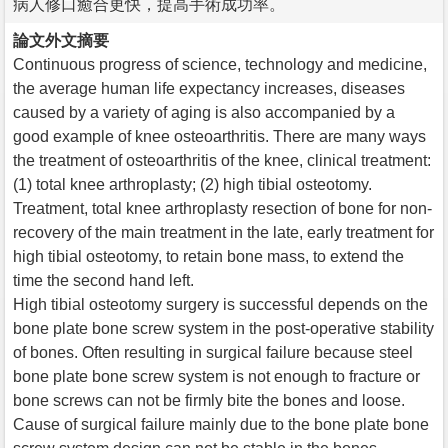
病人修口癒合更快，提高手術成功率。
論文外文摘要
Continuous progress of science, technology and medicine,
the average human life expectancy increases, diseases
caused by a variety of aging is also accompanied by a
good example of knee osteoarthritis. There are many ways
the treatment of osteoarthritis of the knee, clinical treatment:
(1) total knee arthroplasty; (2) high tibial osteotomy.
Treatment, total knee arthroplasty resection of bone for non-
recovery of the main treatment in the late, early treatment for
high tibial osteotomy, to retain bone mass, to extend the
time the second hand left.
High tibial osteotomy surgery is successful depends on the
bone plate bone screw system in the post-operative stability
of bones. Often resulting in surgical failure because steel
bone plate bone screw system is not enough to fracture or
bone screws can not be firmly bite the bones and loose.
Cause of surgical failure mainly due to the bone plate bone