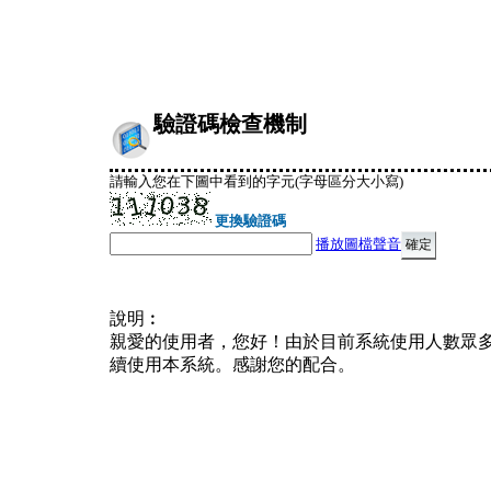
驗證碼檢查機制
請輸入您在下圖中看到的字元(字母區分大小寫)
更換驗證碼
播放圖檔聲音
說明︰
親愛的使用者，您好！由於目前系統使用人數眾
續使用本系統。感謝您的配合。