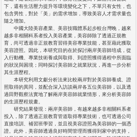
下，還有生活壓力提升等環境變化之下，不單只有女性，也
包含男性，對於「美」的需求增加，導致美容人才需求量也
隨之增加。
中國大陸美容產業、美容技職體系起步較台灣晚，越來
越多非相關科系者投入美容產業，美容師除了透過正規教
育，尚可透過非正規教育習得美容專業技能，甚至藉此獲取
美容證照。因此，本研究目的在於探討兩岸美容師培成，從
入行動機、專業技術養成與取得、到證照獲得過程中所面臨
的狀況與困境；同時探討美容師之就業狀況，再進一步分析
其生涯歷程。
本研究利用文獻分析法來比較兩岸對於美容師養成、證
照取得的異同，並配合深入訪談兩岸各五位美容師，以及透
過田野觀察法實地了解兩岸美容師就業情形，來分析美容師
的生涯歷程規畫。
研究結果發現：兩岸美容師，有越來越多非相關科系者
投入，除了透過正規教育管道取得專業技術，也可透過公司
直接培訓、補習班學習，並且視美容證照為美容師的一個憑
證。此外，美容師透過良好時間管理而獲得到家中的支持，