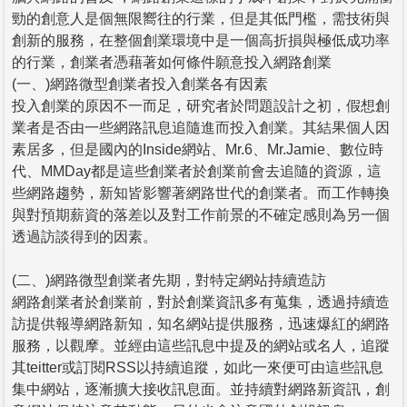
勁的創意人是個無限嚮往的行業，但是其低門檻，需技術與
創新的服務，在整個創業環境中是一個高折損與極低成功率
的行業，創業者憑藉著如何條件願意投入網路創業
(一、)網路微型創業者投入創業各有因素
投入創業的原因不一而足，研究者於問題設計之初，假想創
業者是否由一些網路訊息追隨進而投入創業。其結果個人因
素居多，但是國內的Inside網站、Mr.6、Mr.Jamie、數位時
代、MMDay都是這些創業者於創業前會去追隨的資源，這
些網路趨勢，新知皆影響著網路世代的創業者。而工作轉換
與對預期薪資的落差以及對工作前景的不確定感則為另一個
透過訪談得到的因素。
(二、)網路微型創業者先期，對特定網站持續造訪
網路創業者於創業前，對於創業資訊多有蒐集，透過持續造
訪提供報導網路新知，知名網站提供服務，迅速爆紅的網路
服務，以觀摩。並經由這些訊息中提及的網站或名人，追蹤
其teitter或訂閱RSS以持續追蹤，如此一來便可由這些訊息
集中網站，逐漸擴大接收訊息面。並持續對網路新資訊，創