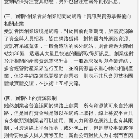
意網站保持注意其動態，另外也會注意國外創投訊息。
(三、)網路創業者於創業期間於網路上資訊與資源掌握偏向
相關產業
受訪者因創業環境是網路，對於目前創業期間，所需資源除
了資金與人員招募，皆由網路獲得，對於國內外網路資源、
資訊有系統蒐集，一般會造訪的國外網站，則會透過大陸網
站如36氪，透過其大量且快速的翻譯取得所訊息。創業後對
於所相關的產業資源需求升高，一般為求深度與產業連結，
多會經營對產業界進行互動，並將資源需求重心轉向相關產
業，但從事網路遊戲開發的創業者，則表示其只會與技術團
體做實體交誼，在技術上互相交流。
(四、)網路上的資源限制
雖然創業者普遍認同於網路上創業，所有資源就可來自於網
路，但是目前資金融是難以在網路上取得，線上募資平台只
有少數類別創業者可以使用。而人力資源在網路上也有其限
制，可透過線上平台招募，或外包工作，但是屬於事業夥伴
則需要較多人與人實際互動，新創公司對於人力市場而言因