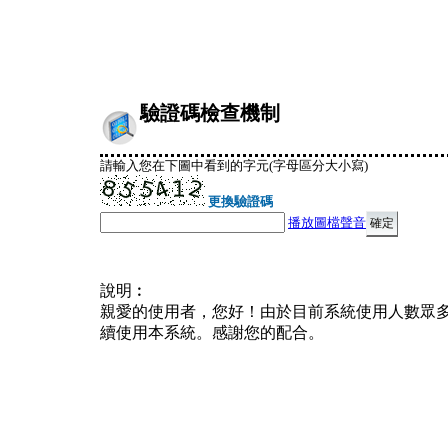
驗證碼檢查機制
請輸入您在下圖中看到的字元(字母區分大小寫)
更換驗證碼
播放圖檔聲音
說明︰
親愛的使用者，您好！由於目前系統使用人數眾
續使用本系統。感謝您的配合。