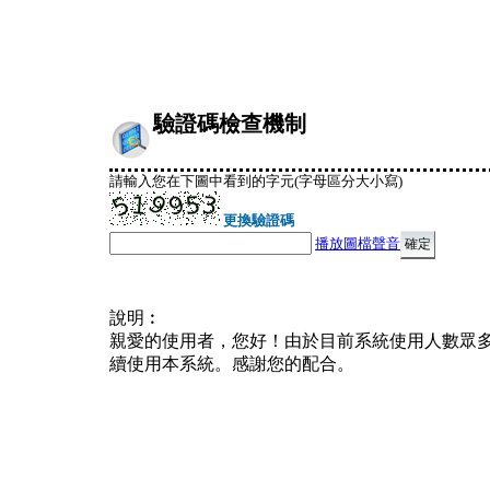
驗證碼檢查機制
請輸入您在下圖中看到的字元(字母區分大小寫)
更換驗證碼
播放圖檔聲音
說明︰
親愛的使用者，您好！由於目前系統使用人數眾
續使用本系統。感謝您的配合。