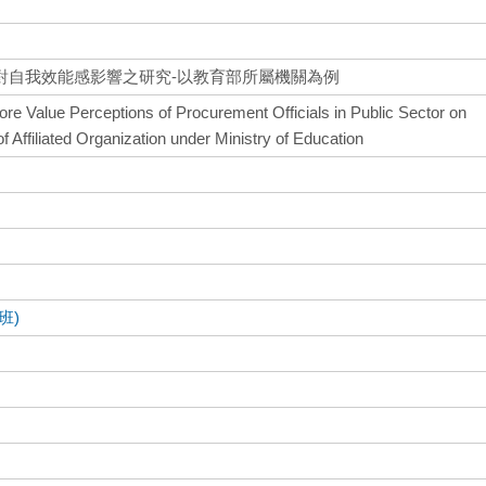
對自我效能感影響之研究-以教育部所屬機關為例
Core Value Perceptions of Procurement Officials in Public Sector on
of Affiliated Organization under Ministry of Education
班)