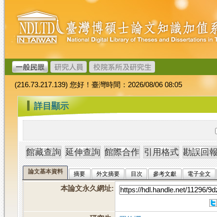
跳
臺
到
灣
主
博
要
碩
內
士
容
論
文
(216.73.217.139) 您好！臺灣時間：2026/08/06 08:05
加
值
:::
詳目顯示
系
統
論文基本資料
摘要
外文摘要
目次
參考文獻
電子全文
本論文永久網址
: