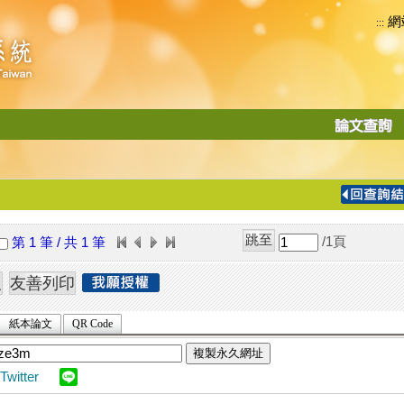
網
:::
功
能
切
換
導
覽
/1
頁
第 1 筆 / 共 1 筆
列
紙本論文
QR Code
複製永久網址
Twitter