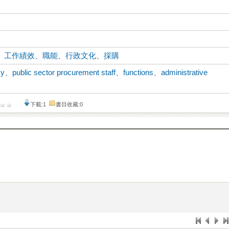
、
工作績效
、
職能
、
行政文化
、
採購
cy
、
public sector procurement staff
、
functions
、
administrative
下載:1
書目收藏:0