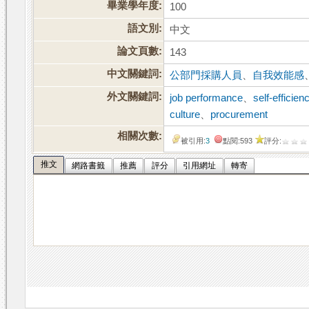
畢業學年度:
100
語文別:
中文
論文頁數:
143
中文關鍵詞:
公部門採購人員
、
自我效能感
外文關鍵詞:
job performance
、
self-efficien
culture
、
procurement
相關次數:
被引用:
3
點閱:593
評分:
推文
網路書籤
推薦
評分
引用網址
轉寄