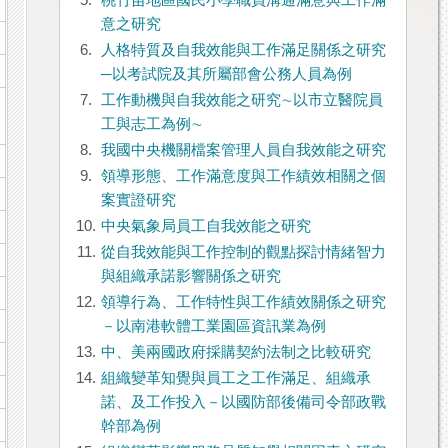
5.
桃竹苗地區國民小學職員溝通滿意與工作滿
意之研究
6.
人格特質及自我效能與工作滿足關係之研究
─以考試院及其所屬部會公務人員為例
7.
工作動機與自我效能之研究∼以市立醫院員
工與志工為例∼
8.
我國中央機關檔案管理人員自我效能之研究
9.
領導形態、工作滿意度與工作績效相關之個
案實證研究
10.
中央氣象局員工自我效能之研究
11.
從自我效能與工作控制的觀點探討情緒智力
與組織承諾影響關係之研究
12.
領導行為、工作特性與工作績效關係之研究
－以南港軟體工業園區資訊業為例
13.
中、美兩國政府採購契約法制之比較研究
14.
組織變革知覺與員工之工作滿足、組織承
諾、及工作投入－以國防部後備司令部政戰
幹部為例