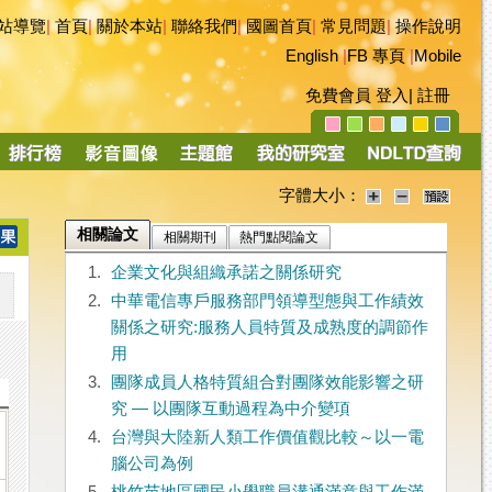
站導覽
|
首頁
|
關於本站
|
聯絡我們
|
國圖首頁
|
常見問題
|
操作說明
English
|
FB 專頁
|
Mobile
免費會員
登入
|
註冊
字體大小：
相關論文
相關期刊
熱門點閱論文
1.
企業文化與組織承諾之關係研究
2.
中華電信專戶服務部門領導型態與工作績效
關係之研究:服務人員特質及成熟度的調節作
用
3.
團隊成員人格特質組合對團隊效能影響之研
究 — 以團隊互動過程為中介變項
4.
台灣與大陸新人類工作價值觀比較～以一電
腦公司為例