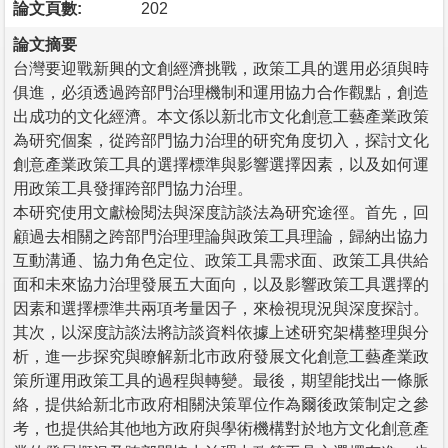
論文頁數:
202
論文摘要
台灣要迎戰新興的文創經濟挑戰，政策工具的選用必須與時
俱進，必須透過跨部門治理機制和運用協力合作觀點，創造
出成功的文化經濟。本文係以新北市文化創意工藝產業政策
為研究個案，從跨部門協力治理的研究角度切入，探討文化
創意產業政策工具的選擇標準與影響選擇因素，以及如何運
用政策工具發揮跨部門協力治理。
本研究使用文獻檢閱法與深度訪談法為研究途徑。首先，回
顧過去相關之跨部門治理理論與政策工具理論，歸納出協力
互動溝通、協力角色定位、政策工具需求面、政策工具供給
面和未來協力治理發展五大面向，以及影響政策工具選擇的
因素和選擇標準共兩項考量因子，來檢視現況與深度探討。
其次，以深度訪談法將訪談資料依據上述研究架構整理與分
析，進一步探究與瞭解新北市政府發展文化創意工藝產業政
策所運用政策工具的過程與轉變。最後，期望能找出一條脈
絡，提供給新北市政府相關決策單位作為爾後政策制定之參
考，也提供給其他地方政府與學術機構對於地方文化創意產