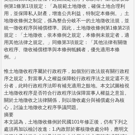
例第1條第1項規定：「為規範土地徵收，確保土地合理利
用，並保障私人財產，增進公共利益，特制定本條例。」土
地徵收條例之制定，係為整合分岐不一的土地徵收法規，並
統一徵收程序與補償標準。因此，土地徵收條例第1條第2項
規定：「土地徵收，依本條例之規定，本條例未規定者，適
用其他法律之規定。」同條第3項規定：「其他法律有關徵
收程序、徵收補償標準與本條例牴觸者，優先適用本條
例。」
惟土地徵收程序屬於行政程序，如個別行政法規有關行政程
序之規定，對當事人之權益保障較行政程序法之規定還不充
分者，此時行政程序法即有補充適用之餘地。本文試圖檢視
土地徵收程序是否符合行政程序法保障當事人權益之意旨。
關於土地徵收之法律關係，則以徵收處分與補償處分為核
心，討論土地徵收之程序爭議問題。
摘要
本文認為，土地徵收條例於民國101年修正後，仍有下列之
處須再加以檢討改進：1.內政部於審核徵收處分時，應明文