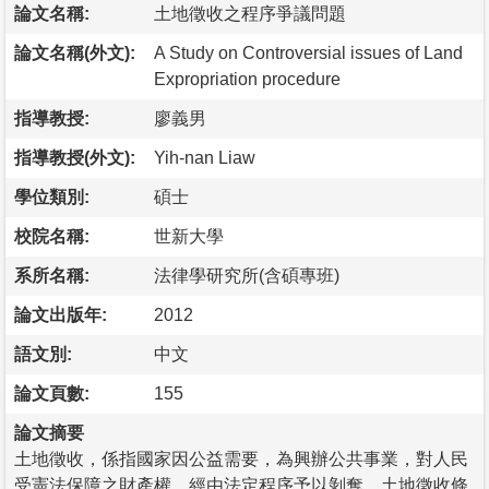
論文名稱:
土地徵收之程序爭議問題
論文名稱(外文):
A Study on Controversial issues of Land
Expropriation procedure
指導教授:
廖義男
指導教授(外文):
Yih-nan Liaw
學位類別:
碩士
校院名稱:
世新大學
系所名稱:
法律學研究所(含碩專班)
論文出版年:
2012
語文別:
中文
論文頁數:
155
論文摘要
土地徵收，係指國家因公益需要，為興辦公共事業，對人民
受憲法保障之財產權，經由法定程序予以剝奪。土地徵收條