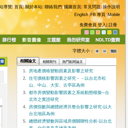
站導覽
|
首頁
|
關於本站
|
聯絡我們
|
國圖首頁
|
常見問題
|
操作說明
English
|
FB 專頁
|
Mobile
免費會員
登入
|
註冊
字體大小：
相關論文
相關期刊
熱門點閱論文
1.
房地產價格變動因素及影響之研究
2.
住宅價格影響因素之研究－－以台北市松
山、中山、大安、古亭區為例
3.
都市房價變動影響因素之系統動態模擬─台
北市之實證研究
4.
房價指數與總體經濟共整合影響之研究-以大
台北地區為例
5.
總體經濟變數與區域房價關聯性分析-以台北