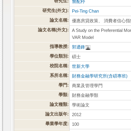
研究生:
詹配楟
研究生(外文):
Pei-Ting Chan
論文名稱:
優惠房貸政策、 消費者信心指數
論文名稱(外文):
A Study on the Preferential M
VAR Model
指導教授:
郭迺鋒
學位類別:
碩士
校院名稱:
世新大學
系所名稱:
財務金融學研究所(含碩專班)
學門:
商業及管理學門
學類:
財務金融學類
論文種類:
學術論文
論文出版年:
2012
畢業學年度:
100