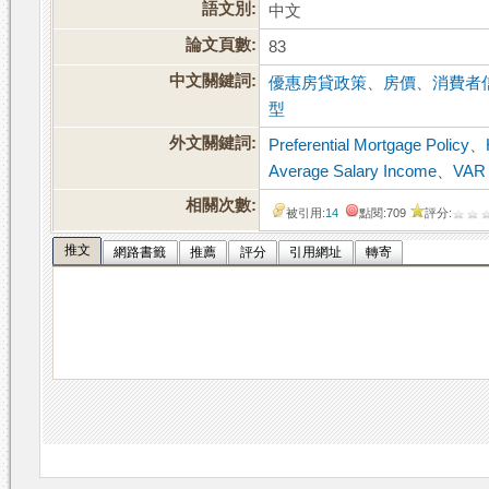
語文別:
中文
論文頁數:
83
中文關鍵詞:
優惠房貸政策
、
房價
、
消費者
型
外文關鍵詞:
Preferential Mortgage Policy
、
Average Salary Income
、
VAR
相關次數:
被引用:
14
點閱:709
評分:
推文
網路書籤
推薦
評分
引用網址
轉寄