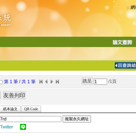
網
:::
功
能
切
換
導
覽
/1
頁
第 1 筆 / 共 1 筆
列
紙本論文
QR Code
複製永久網址
Twitter