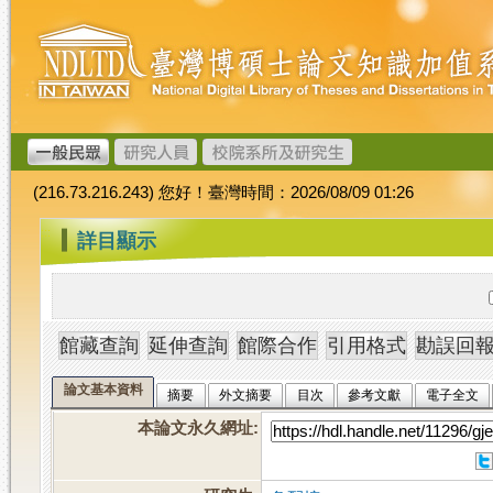
跳
臺
到
灣
主
博
要
碩
內
士
容
論
文
(216.73.216.243) 您好！臺灣時間：2026/08/09 01:26
加
值
:::
詳目顯示
系
統
論文基本資料
摘要
外文摘要
目次
參考文獻
電子全文
本論文永久網址
: