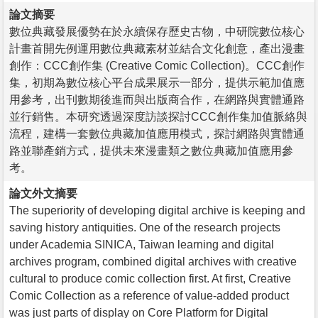
論文摘要
數位典藏發展優勢在於永續保存歷史古物，中研院數位核心
計畫首開先例運用數位典藏素材並結合文化創意，產出漫畫
創作：CCC創作集 (Creative Comic Collection)。CCC創作
集，初期為數位核心平台成果展示一部分，提供示範加值應
用參考，出刊數期後進而與出版商合作，在網路與實體通路
並行銷售。本研究透過深度訪談探討CCC創作集加值脈絡與
流程，建構一套數位典藏加值應用模式，探討網路與實體通
路並聯產銷方式，提供未來漫畫類之數位典藏加值應用參
考。
論文外文摘要
The superiority of developing digital archive is keeping and
saving history antiquities. One of the research projects
under Academia SINICA, Taiwan learning and digital
archives program, combined digital archives with creative
cultural to produce comic collection first. At first, Creative
Comic Collection as a reference of value-added product
was just parts of display on Core Platform for Digital