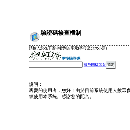
驗證碼檢查機制
請輸入您在下圖中看到的字元(字母區分大小寫)
更換驗證碼
播放圖檔聲音
說明︰
親愛的使用者，您好！由於目前系統使用人數眾
續使用本系統。感謝您的配合。