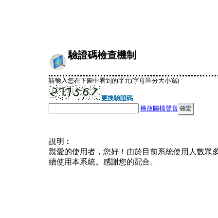
驗證碼檢查機制
請輸入您在下圖中看到的字元(字母區分大小寫)
更換驗證碼
播放圖檔聲音
說明︰
親愛的使用者，您好！由於目前系統使用人數眾
續使用本系統。感謝您的配合。