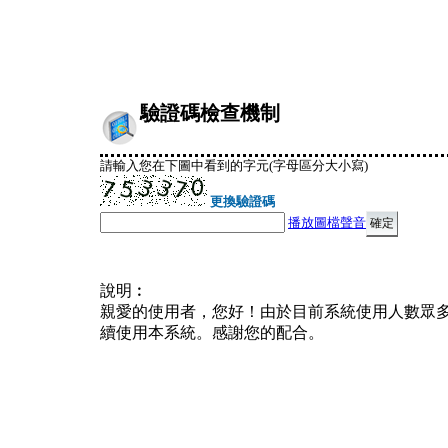
驗證碼檢查機制
請輸入您在下圖中看到的字元(字母區分大小寫)
更換驗證碼
播放圖檔聲音
說明︰
親愛的使用者，您好！由於目前系統使用人數眾
續使用本系統。感謝您的配合。