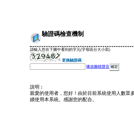
驗證碼檢查機制
請輸入您在下圖中看到的字元(字母區分大小寫)
更換驗證碼
播放圖檔聲音
說明︰
親愛的使用者，您好！由於目前系統使用人數眾
續使用本系統。感謝您的配合。