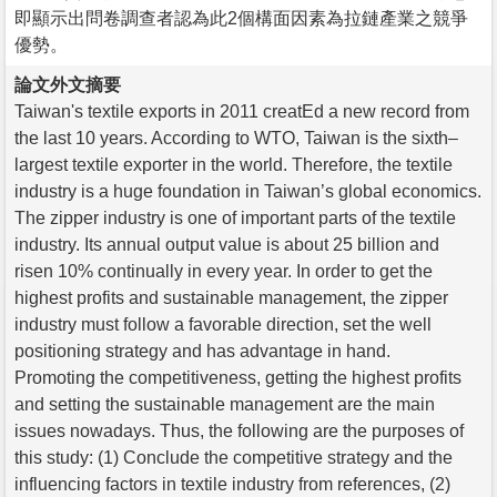
即顯示出問卷調查者認為此2個構面因素為拉鏈產業之競爭
優勢。
論文外文摘要
Taiwan's textile exports in 2011 creatEd a new record from
the last 10 years. According to WTO, Taiwan is the sixth–
largest textile exporter in the world. Therefore, the textile
industry is a huge foundation in Taiwan’s global economics.
The zipper industry is one of important parts of the textile
industry. Its annual output value is about 25 billion and
risen 10% continually in every year. In order to get the
highest profits and sustainable management, the zipper
industry must follow a favorable direction, set the well
positioning strategy and has advantage in hand.
Promoting the competitiveness, getting the highest profits
and setting the sustainable management are the main
issues nowadays. Thus, the following are the purposes of
this study: (1) Conclude the competitive strategy and the
influencing factors in textile industry from references, (2)