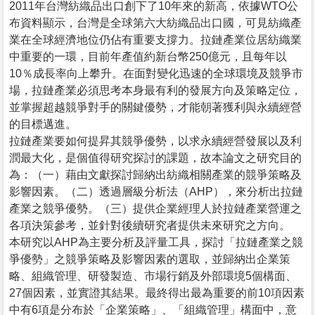
2011年台灣紡織品出口創下了10年來的新高，依據WTO公
布資料顯示，台灣是全球第六大紡織品出口國，可見紡織產
業在全球經濟地位仍佔有重要支撐力。拉鏈產業位居紡織業
中重要的一環，目前年產值約新台幣250億元，且每年以
10％成長率向上攀升。在面對變化迅速的全球環境及競爭市
場，拉鏈產業必須思考本身最有利的發展方向及策略定位，
並掌握超越競爭對手的關鍵優勢，才能朝著獲利與永續經營
的目標邁進。
拉鏈產業要如何提昇其競爭優勢，以求永續經營發展以及利
潤最大化，是個值得研究探討的課題，故本論文之研究目的
為：（一）藉由文獻探討歸納出紡織相關產業的競爭策略及
影響因素。（二）透過層級分析法（AHP），來分析出拉鏈
產業之競爭優勢。（三）提供企業經理人於拉鏈產業營運之
各項決策參考，並針對後續研究者提供未來研究之方向。
本研究以AHP為主要分析及評量工具，探討「拉鏈產業之競
爭優勢」之競爭策略及影響因素的選取，並歸納出企業策
略、組織管理、研發製造、市場行銷及外部環境5個構面、
27個因素，並實證其結果。最終得出最為重要的前10項因素
中有6項是分布於「企業策略」、「組織管理」構面中，意