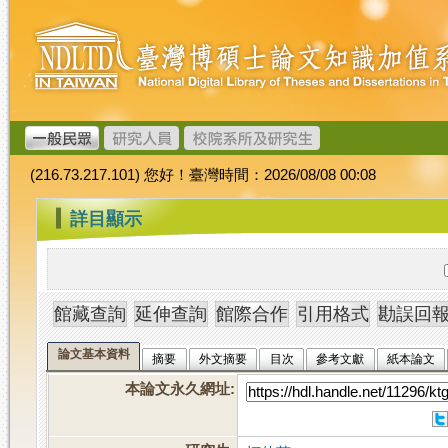
跳
臺
到
灣
主
博
要
碩
內
士
容
論
文
(216.73.217.101) 您好！臺灣時間：2026/08/08 00:08
加
值
:::
詳目顯示
系
統
論文基本資料
摘要
外文摘要
目次
參考文獻
紙本論文
本論文永久網址
: