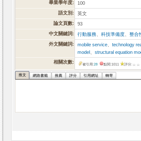
畢業學年度:
100
語文別:
英文
論文頁數:
93
中文關鍵詞:
行動服務
、
科技準備度
、
整合
外文關鍵詞:
mobile service
、
technology re
model
、
structural equation mo
相關次數:
被引用:
28
點閱:1011
評分:
推文
網路書籤
推薦
評分
引用網址
轉寄