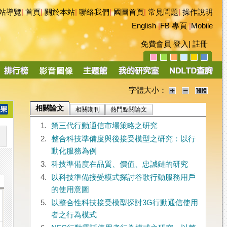
站導覽
|
首頁
|
關於本站
|
聯絡我們
|
國圖首頁
|
常見問題
|
操作說明
English
|
FB 專頁
|
Mobile
免費會員
登入
|
註冊
字體大小：
相關論文
相關期刊
熱門點閱論文
1.
第三代行動通信市場策略之研究
2.
整合科技準備度與後接受模型之研究：以行
動化服務為例
3.
科技準備度在品質、價值、忠誠鏈的研究
4.
以科技準備接受模式探討谷歌行動服務用戶
的使用意圖
5.
以整合性科技接受模型探討3G行動通信使用
者之行為模式