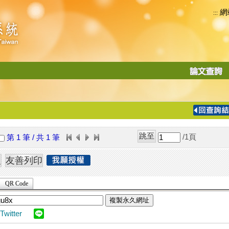
網
:::
功
能
切
換
導
覽
/1
頁
第 1 筆 / 共 1 筆
列
QR Code
複製永久網址
Twitter