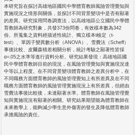
本研究旨在探討高雄地區國民中學體育教師風險管理覺知與
實施現況之情形與關係，並探討不同背景變項中是否有顯著
的差異。研究採用問卷調查法，以高雄地區公立國民中學體
育教師為研究對象，共發373份問卷，有效樣本數為342
份。所蒐集之資料經描述性統計、獨立樣本t檢定（t-
test）、單因子變異數分析（ANOVA）、雪費法（Scheff）
事後比較、皮爾森積差相關分析，統計考驗之顯著性皆採
α=.05之水準等進行資料分析。研究結果發現：高雄地區國
民中學體育教師目前的現況，在風險管理覺知與實施現況達
中等以上程度。在不同背景變項體育教師之差異分析中，在
不同職務方面體育教師的風險管理覺知上有所差異及在不同
職務方面體育教師的風險管理實施現況上有所差異，但經由
雪費法事後比較後，未達顯著水準。體育教師在風險管理覺
知與實施現況有顯著的相關。研究結果期望能為體育教師在
未來教學上，能夠減少學生意外傷害的發生及降低體育教師
承擔風險的責任。