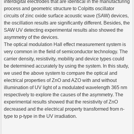
interdigital electrodes that are identical in the manufacturing
process and geometric structure to Colpitts oscillator
circuits of zinc oxide surface acoustic wave (SAW) devices,
the oscillation results are significantly different. Besides, the
SAW UV detecting experimental results also showed the
asymmetry of the devices.
The optical modulation Hall effect measurement system is
very common in the field of semiconductor technology. The
carrier density, resistivity, mobility and device types could
be determined accurately by using the system. In this study,
we used the above system to compare the optical and
electrical properties of ZnO and AZO with and without
illumination of UV light of a modulated wavelength 365 nm
respectively to explore the causes of the asymmetry. The
experimental results showed that the resistivity of ZnO
decreased and the electrical property transformed from n-
type to p-type in the UV irradiation.