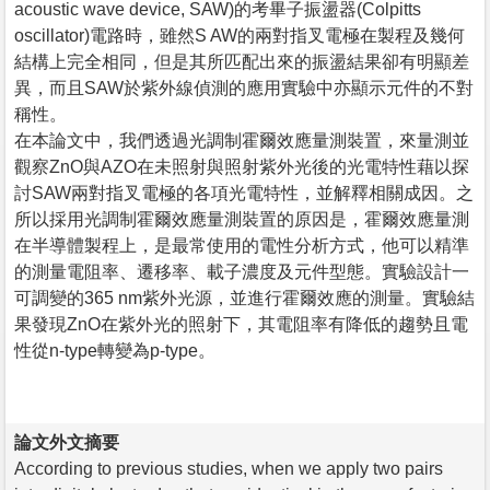
acoustic wave device, SAW)的考畢子振盪器(Colpitts
oscillator)電路時，雖然S AW的兩對指叉電極在製程及幾何
結構上完全相同，但是其所匹配出來的振盪結果卻有明顯差
異，而且SAW於紫外線偵測的應用實驗中亦顯示元件的不對
稱性。
在本論文中，我們透過光調制霍爾效應量測裝置，來量測並
觀察ZnO與AZO在未照射與照射紫外光後的光電特性藉以探
討SAW兩對指叉電極的各項光電特性，並解釋相關成因。之
所以採用光調制霍爾效應量測裝置的原因是，霍爾效應量測
在半導體製程上，是最常使用的電性分析方式，他可以精準
的測量電阻率、遷移率、載子濃度及元件型態。實驗設計一
可調變的365 nm紫外光源，並進行霍爾效應的測量。實驗結
果發現ZnO在紫外光的照射下，其電阻率有降低的趨勢且電
性從n-type轉變為p-type。
論文外文摘要
According to previous studies, when we apply two pairs