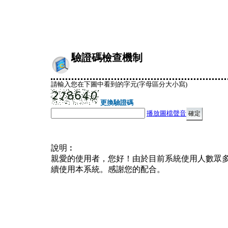
驗證碼檢查機制
請輸入您在下圖中看到的字元(字母區分大小寫)
更換驗證碼
播放圖檔聲音
說明︰
親愛的使用者，您好！由於目前系統使用人數眾
續使用本系統。感謝您的配合。