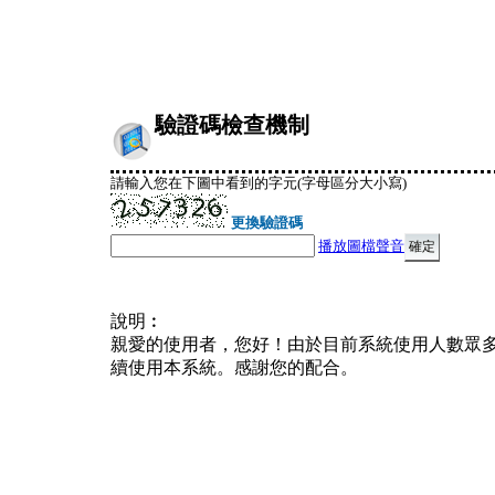
驗證碼檢查機制
請輸入您在下圖中看到的字元(字母區分大小寫)
更換驗證碼
播放圖檔聲音
說明︰
親愛的使用者，您好！由於目前系統使用人數眾
續使用本系統。感謝您的配合。