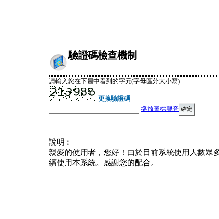
驗證碼檢查機制
請輸入您在下圖中看到的字元(字母區分大小寫)
更換驗證碼
播放圖檔聲音
說明︰
親愛的使用者，您好！由於目前系統使用人數眾
續使用本系統。感謝您的配合。