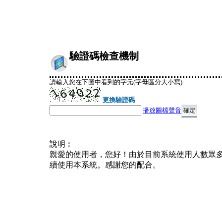
驗證碼檢查機制
請輸入您在下圖中看到的字元(字母區分大小寫)
更換驗證碼
播放圖檔聲音
說明︰
親愛的使用者，您好！由於目前系統使用人數眾
續使用本系統。感謝您的配合。