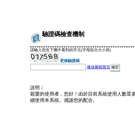
驗證碼檢查機制
請輸入您在下圖中看到的字元(字母區分大小寫)
更換驗證碼
播放圖檔聲音
說明︰
親愛的使用者，您好！由於目前系統使用人數眾
續使用本系統。感謝您的配合。