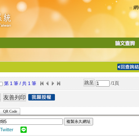
網
:::
功
能
切
換
導
覽
/1
頁
第 1 筆 / 共 1 筆
列
QR Code
複製永久網址
Twitter