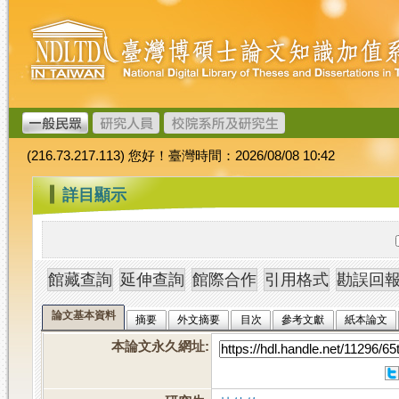
跳
臺
到
灣
主
博
要
碩
內
士
容
論
文
(216.73.217.113) 您好！臺灣時間：2026/08/08 10:42
加
值
:::
詳目顯示
系
統
論文基本資料
摘要
外文摘要
目次
參考文獻
紙本論文
本論文永久網址
: