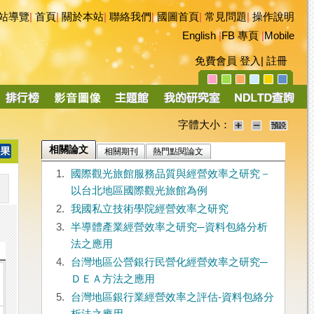
站導覽
|
首頁
|
關於本站
|
聯絡我們
|
國圖首頁
|
常見問題
|
操作說明
English
|
FB 專頁
|
Mobile
免費會員
登入
|
註冊
字體大小：
相關論文
相關期刊
熱門點閱論文
1.
國際觀光旅館服務品質與經營效率之研究－
以台北地區國際觀光旅館為例
2.
我國私立技術學院經營效率之研究
3.
半導體產業經營效率之研究─資料包絡分析
法之應用
4.
台灣地區公營銀行民營化經營效率之研究─
ＤＥＡ方法之應用
5.
台灣地區銀行業經營效率之評估-資料包絡分