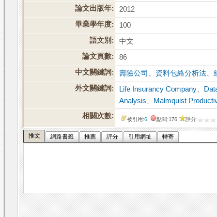
論文出版年:
2012
畢業學年度:
100
語文別:
中文
論文頁數:
86
中文關鍵詞:
壽險公司
、
資料包絡分析法
、
外文關鍵詞:
Life Insurancy Company
、
Dat
Analysis
、
Malmquist Productiv
相關次數:
被引用:
6
點閱:176
評分:
推文
網路書籤
推薦
評分
引用網址
轉寄