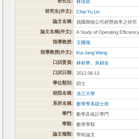
研究生:
林佳佑
研究生(外文):
Chia-Yu Lin
論文名稱:
我國壽險公司經營效率之研究
論文名稱(外文):
A Study of Operating Efficienc
指導教授:
王國徵
指導教授(外文):
Kui-Jang Wang
口試委員:
林秋華
、
吳錦全
口試日期:
2012-06-13
學位類別:
碩士
校院名稱:
淡江大學
系所名稱:
數學學系碩士班
學門:
數學及統計學門
學類:
數學學類
論文種類:
學術論文