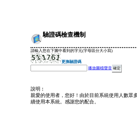
驗證碼檢查機制
請輸入您在下圖中看到的字元(字母區分大小寫)
更換驗證碼
播放圖檔聲音
說明︰
親愛的使用者，您好！由於目前系統使用人數眾
續使用本系統。感謝您的配合。