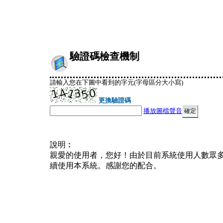
驗證碼檢查機制
請輸入您在下圖中看到的字元(字母區分大小寫)
更換驗證碼
播放圖檔聲音
說明︰
親愛的使用者，您好！由於目前系統使用人數眾
續使用本系統。感謝您的配合。