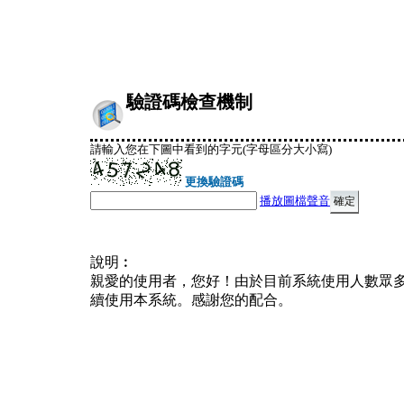
驗證碼檢查機制
請輸入您在下圖中看到的字元(字母區分大小寫)
更換驗證碼
播放圖檔聲音
說明︰
親愛的使用者，您好！由於目前系統使用人數眾
續使用本系統。感謝您的配合。