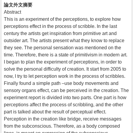
論文外文摘要
Abstract
This is an experiment of the perceptions, to explore how
perceptions effect in the process of scribble. In the last
century the artists get inspiration from primitive art and
outsider art. The artists present what they know to replace
they see. The personal sensation was mentioned on the
time. Therefore, there is a state of primitivism in modern art.
I began to plan the experiment of perceptions, in order to
solve the personal difficulty of creation. It start from 2005 to
now, I try to let perception work in the process of scribbles.
Finally found a simple path –use body movements and
sensory organs effect, can be perceived in the creation. The
experiment report is divided into two parts. One part is how
perceptions affect the process of scribbling, and the other
part is talked about the result of perceptual effect.
Perception in the creation like bridge, receive messages
from the subconscious. Therefore, as a body composed