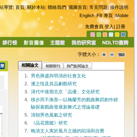
站導覽
|
首頁
|
關於本站
|
聯絡我們
|
國圖首頁
|
常見問題
|
操作說明
English
|
FB 專頁
|
Mobile
免費會員
登入
|
註冊
字體大小：
相關論文
相關期刊
熱門點閱論文
1.
男色興盛與明清的社會文化
2.
潘之恆及其品劇觀研究
3.
清代中後期北京「品優」文化研究
4.
移步而不換形—以梅蘭芳的戲曲舞蹈創作經
驗探索戲曲發展新舞式之理論基礎
5.
清朝男色風氣之研究
6.
《品花寶鑑》研究
7.
晚清文人寓於風月之牆的陷溺與自覺