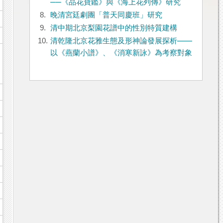
──《品花寶鑑》與《海上花列傳》研究
8.
晚清宮廷劇團「普天同慶班」研究
9.
清中期北京梨園花譜中的性別特質建構
10.
清乾隆北京花雅生態及形神論發展探析——
以《燕蘭小譜》、《消寒新詠》為考察對象