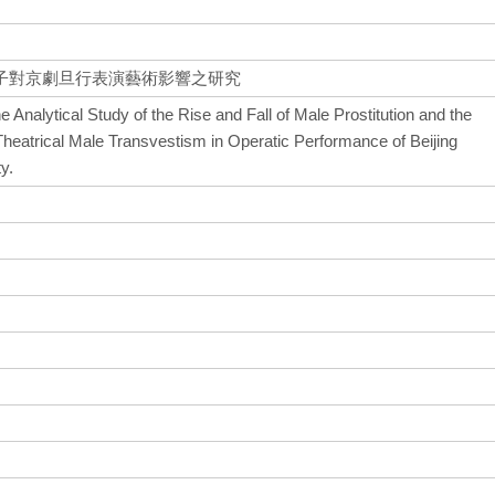
子對京劇旦行表演藝術影響之研究
 Analytical Study of the Rise and Fall of Male Prostitution and the
 Theatrical Male Transvestism in Operatic Performance of Beijing
y.