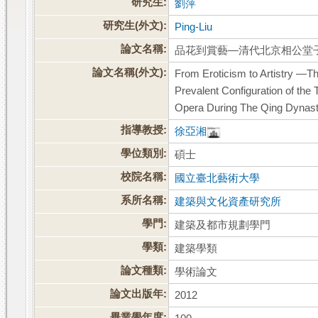
研究生:
劉萍
研究生(外文):
Ping-Liu
論文名稱:
品花到賞藝—清代北京相公堂
論文名稱(外文):
From Eroticism to Artistry —The
Prevalent Configuration of the
Opera During The Qing Dynast
指導教授:
徐亞湘
學位類別:
碩士
校院名稱:
國立臺北藝術大學
系所名稱:
建築與文化資產研究所
學門:
建築及都市規劃學門
學類:
建築學類
論文種類:
學術論文
論文出版年:
2012
畢業學年度: