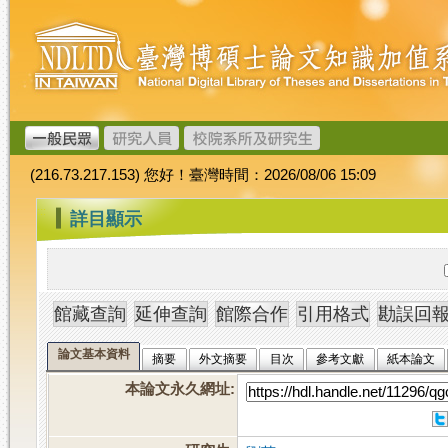
跳
臺
到
灣
主
博
要
碩
內
士
容
論
文
(216.73.217.153) 您好！臺灣時間：2026/08/06 15:09
加
值
:::
詳目顯示
系
統
論文基本資料
摘要
外文摘要
目次
參考文獻
紙本論文
本論文永久網址
: