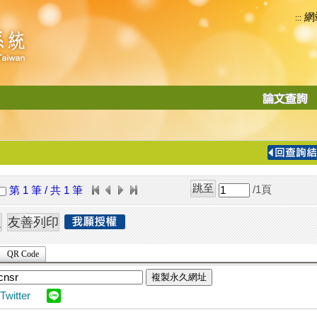
網
:::
功
能
切
換
導
覽
/1
頁
第 1 筆 / 共 1 筆
列
QR Code
複製永久網址
Twitter