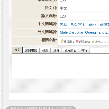
100
語文別:
中文
論文頁數:
120
中文關鍵詞:
男旦、相公堂子、品花、品優
外文關鍵詞:
Male Dan, Xian Gueng Tang Zi,
相關次數:
被引用:
1
點閱:1008
評分:
推文
網路書籤
推薦
評分
引用網址
轉寄
簡易查詢
|
進階查詢
|
熱門排行
|
我的研究室