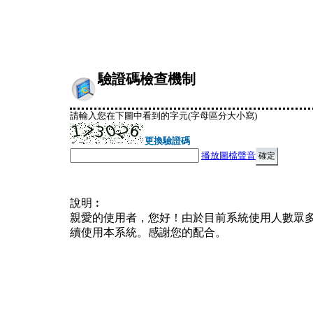
驗證碼檢查機制
請輸入您在下圖中看到的字元(字母區分大小寫)
更換驗證碼
播放圖檔聲音
說明︰
親愛的使用者，您好！由於目前系統使用人數眾
續使用本系統。感謝您的配合。