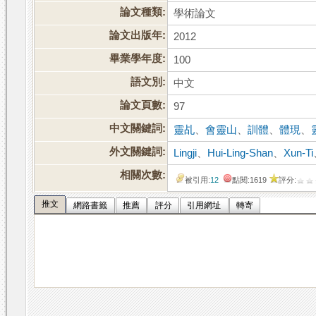
論文種類:
學術論文
論文出版年:
2012
畢業學年度:
100
語文別:
中文
論文頁數:
97
中文關鍵詞:
靈乩
、
會靈山
、
訓體
、
體現
、
外文關鍵詞:
Lingji
、
Hui-Ling-Shan
、
Xun-Ti
相關次數:
被引用:
12
點閱:1619
評分:
推文
網路書籤
推薦
評分
引用網址
轉寄