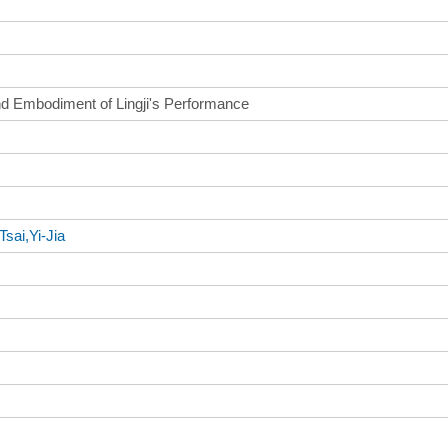
 and Embodiment of Lingji's Performance
Tsai,Yi-Jia