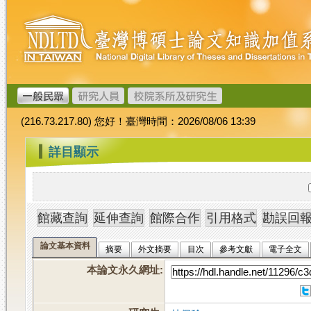
跳
臺
到
灣
主
博
要
碩
內
士
容
論
文
(216.73.217.80) 您好！臺灣時間：2026/08/06 13:39
加
值
:::
詳目顯示
系
統
論文基本資料
摘要
外文摘要
目次
參考文獻
電子全文
本論文永久網址
: