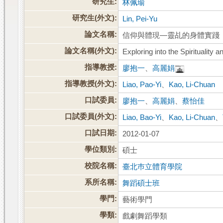
研究生:
林佩瑜
研究生(外文):
Lin, Pei-Yu
論文名稱:
信仰與體現—靈乩的身體實踐
論文名稱(外文):
Exploring into the Spirituality
指導教授:
廖抱一
、
高麗娟
指導教授(外文):
Liao, Pao-Yi
、
Kao, Li-Chuan
口試委員:
廖抱一
、
高麗娟
、
蔡怡佳
口試委員(外文):
Liao, Bao-Yi
、
Kao, Li-Chuan
、
口試日期:
2012-01-07
學位類別:
碩士
校院名稱:
臺北巿立體育學院
系所名稱:
舞蹈碩士班
學門:
藝術學門
學類:
戲劇舞蹈學類