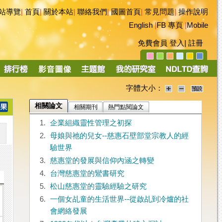
站導覽
|
首頁
|
關於本站
|
聯絡我們
|
國圖首頁
|
常見問題
|
操作說明
English
|
FB 專頁
|
Mobile
免費會員
登入
|
註冊
字體大小：
相關論文
相關期刊
熱門點閱論文
1.
企業組織靈性管理之初探
2.
母娘與祂的兒女--慈惠石壁部堂宗教人的經
驗世界
3.
慈惠堂的發展與信仰內涵之轉變
4.
台灣慈惠堂的鸞書研究
5.
松山慈惠堂的靈驗經驗之研究
6.
一個女乩童的生活世界--從啟乩到冷爐的社
會網絡發展