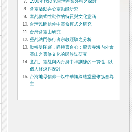
7.
1990年代以來台灣產業外移之探討
8.
會靈活動與心靈動能研究
9.
童乩儀式性動作的特質與文化意涵
10.
台灣民間信仰中靈修模式之研究
11.
台灣會靈山研究
12.
靈乩法門修行者宗教經驗之分析
13.
動轉曼陀羅，靜轉靈台心：龍雲寺海內外會
靈山之靈修文化的民族誌研究
14.
童乩、靈乩與內丹身中神訓練的一貫性─以
個人修煉作探討
15.
台灣地母信仰—以中華隨緣總堂靈修協會為
主