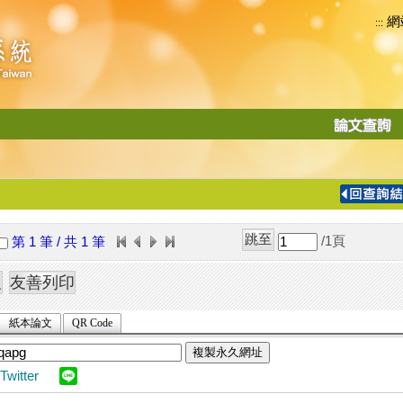
網
:::
功
能
切
換
導
覽
/1
頁
第 1 筆 / 共 1 筆
列
紙本論文
QR Code
複製永久網址
Twitter